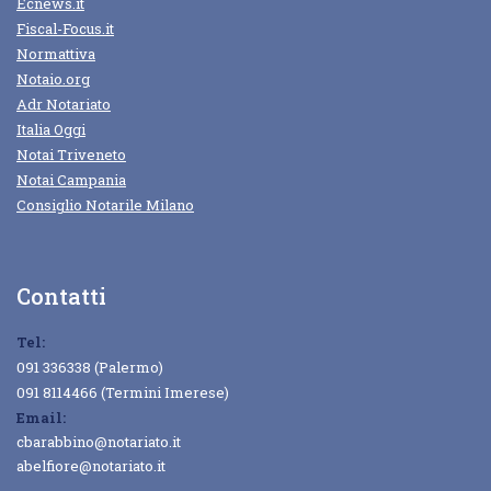
Ecnews.it
Fiscal-Focus.it
Normattiva
Notaio.org
Adr Notariato
Italia Oggi
Notai Triveneto
Notai Campania
Consiglio Notarile Milano
Contatti
Tel:
091 336338 (Palermo)
091 8114466 (Termini Imerese)
Email:
cbarabbino@notariato.it
abelfiore@notariato.it